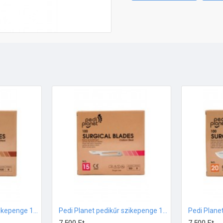
Pedi Planet pedikűr szikepenge 100db 10-es méret
Pedi Planet pedikűr szikepenge 100db 15-ös méret