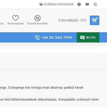
Szállítási információk
0 termék(ek) - 0 Ft
áció
Kívánságlista
Összehasonlítás
+36 30 360 1769
BLOG
epenge. Szikepenge kés formája miatt alkalmas pedikűr kések
eken lévő bőrkeményedések eltávolítására. Kompatibilis szikenyél méret: