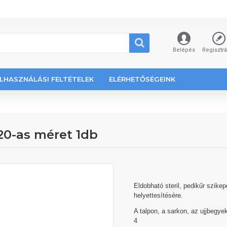
Belépés
Regisztr
LHASZNÁLÁSI FELTÉTELEK
ELÉRHETŐSÉGEINK
20-as méret 1db
Eldobható steril, pedikűr szik
helyettesítésére.
A talpon, a sarkon, az ujjbegy
4