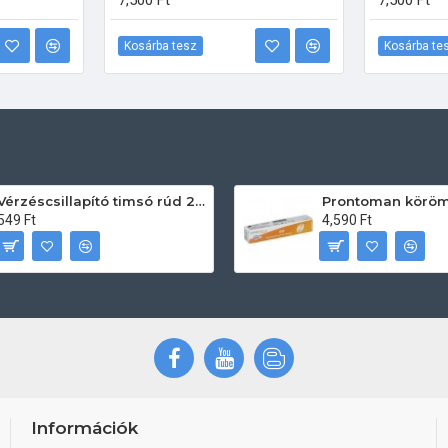
7,500 Ft
7,500 Ft
Kosárba tesz
Kosárba te
Vérzéscsillapító timsó rúd 20db
549 Ft
4,590 Ft
Információk