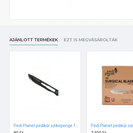
AJÁNLOTT TERMÉKEK
EZT IS MEGVÁSÁROLTÁK
Pedi Planet pedikűr szikepenge 10-es méret 1db