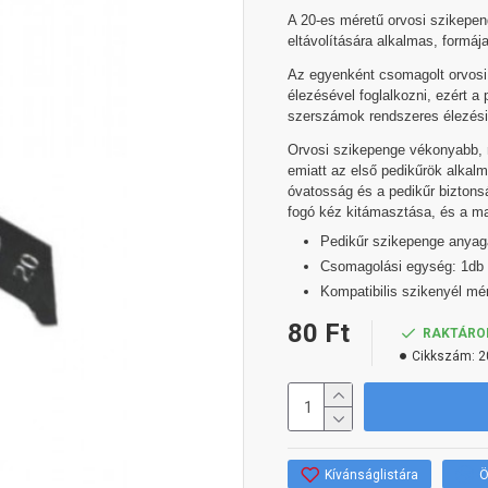
A 20-es méretű orvosi szikepe
eltávolítására alkalmas, formája
Az egyenként csomagolt orvosi 
élezésével foglalkozni, ezért 
szerszámok rendszeres élezési
Orvosi szikepenge vékonyabb, 
emiatt az első pedikűrök alkal
óvatosság és a pedikűr biztons
fogó kéz kitámasztása, és a 
Pedikűr szikepenge anyag
Csomagolási egység: 1db
Kompatibilis szikenyél mér
80 Ft
RAKTÁRO
Cikkszám:
2
Kívánságlistára
Ö