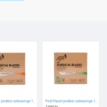
Pedi Planet pedikűr szikepenge 100db 20-as méret
Pedi Planet pedikűr szikepenge 100db 21-es méret