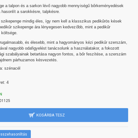
nge a talpon és a sarkon lévő nagyobb mennyiségű bőrkeményedések
 hasonlít a sarokkésre, talpkésre.
szikepenge mindig éles, így nem kell a klasszikus pedikűrös kések
a pedikűr szikepenge ára lényegesen kedvezőbb, mint a pedikűr
 költsége.
rugalmasabb, és élesebb, mint a hagyományos kézi pedikűr szerszám,
mával nagyobb odafigyelést tanácsolunk a használatakor, a fokozott
ági szabályainak betartása nagyon fontos, a bőr feszítése, a szerszám
majdnem párhuzamos késvezetés.
a: szénacél
et: 4
N
01125
KOSÁRBA TESZ
sszehasonlítás