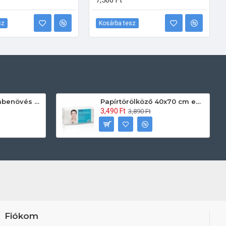
7,500 Ft
sz
Kosárba tesz
Prontoman körömbenövés kezelő gél tamponáláshoz 20 ml
Papírtörölköző 40x70 cm egyszerhasználatos 60db/csomag
3,490 Ft
3,890 Ft
Fiókom