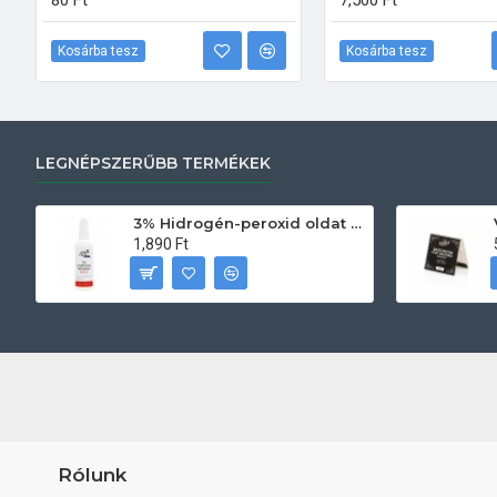
80 Ft
7,500 Ft
Kosárba tesz
Kosárba tesz
LEGNÉPSZERŰBB TERMÉKEK
3% Hidrogén-peroxid oldat (sebfertőtlenítő) 100ml
1,890 Ft
Rólunk