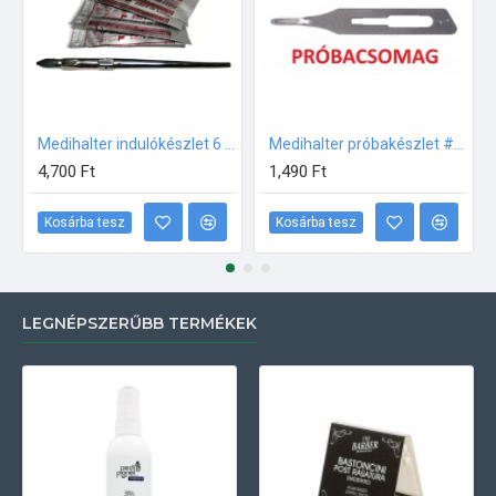
Medihalter indulókészlet 6 különböző méretű pengével
Medihalter próbakészlet #1#2#3#5#8 méretek
4,700 Ft
1,490 Ft
Kosárba tesz
Kosárba tesz
LEGNÉPSZERŰBB TERMÉKEK