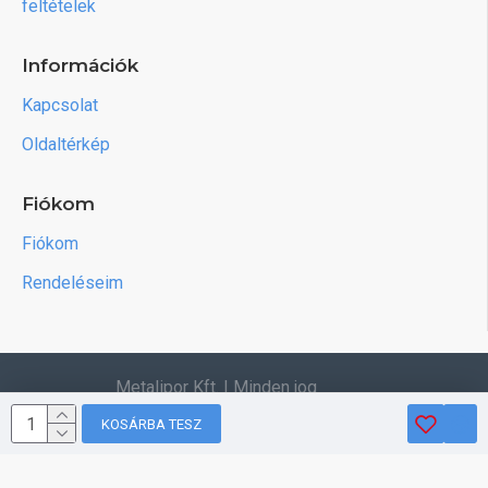
feltételek
Információk
Kapcsolat
Oldaltérkép
Fiókom
Fiókom
Rendeléseim
Metalipor Kft. | Minden jog
fenntartva.
KOSÁRBA TESZ