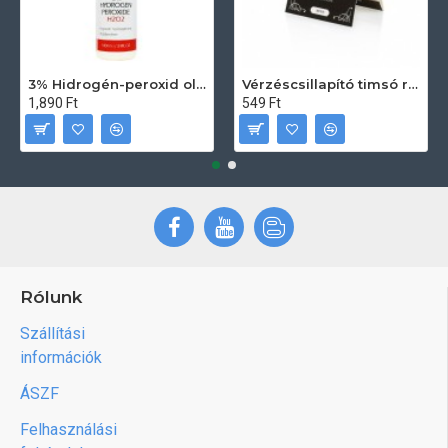
3% Hidrogén-peroxid oldat (sebfertőtlenítő) 100ml
Vérzéscsillapító timsó rúd 20db
1,890 Ft
549 Ft
Rólunk
Szállítási
információk
ÁSZF
Felhasználási