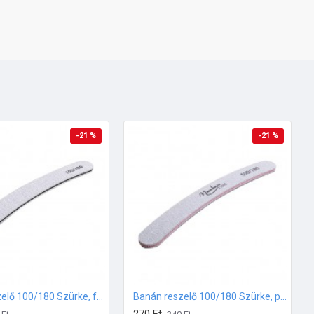
-21 %
-21 %
Banán reszelő 100/180 Szürke, fekete középpel
Banán reszelő 100/180 Szürke, pink középpel