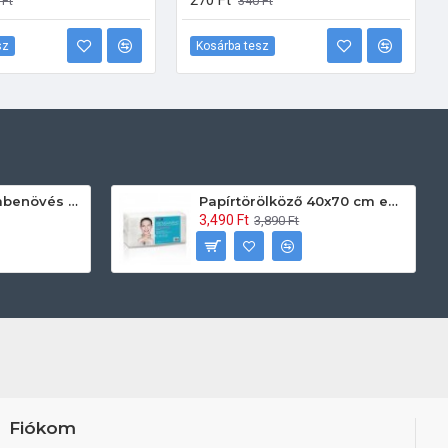
270 Ft
 Ft
340 Ft
sz
Kosárba tesz
Prontoman körömbenövés kezelő gél tamponáláshoz 20 ml
Papírtörölköző 40x70 cm egyszerhasználatos 60db/csomag
3,490 Ft
3,890 Ft
Fiókom