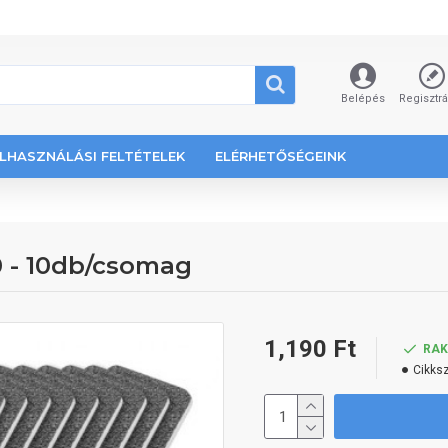
Belépés
Regisztr
LHASZNÁLÁSI FELTÉTELEK
ELÉRHETŐSÉGEINK
 - 10db/csomag
1,190 Ft
RA
Cikks