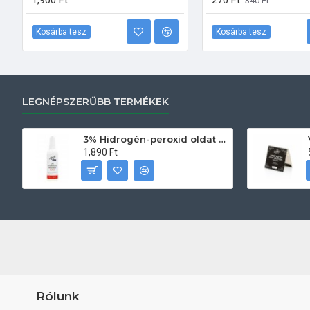
1,900 Ft
270 Ft
340 Ft
Kosárba tesz
Kosárba tesz
LEGNÉPSZERŰBB TERMÉKEK
3% Hidrogén-peroxid oldat (sebfertőtlenítő) 100ml
1,890 Ft
Rólunk