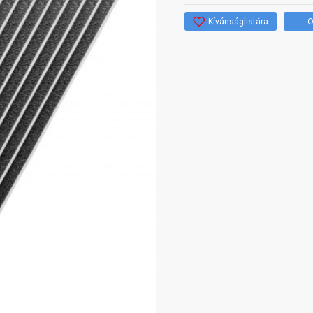
Kívánságlistára
Ö