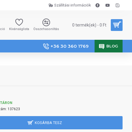
Szállítási információk
0 termék(ek) - 0 Ft
áció
Kívánságlista
Összehasonlítás
+36 30 360 1769
BLOG
KTÁRON
zám:
137623
KOSÁRBA TESZ