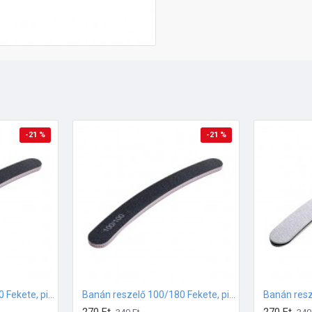
-21 %
-21 %
Banán reszelő 100/100 Fekete, pink középpel
Banán reszelő 100/180 Fekete, pink középpel