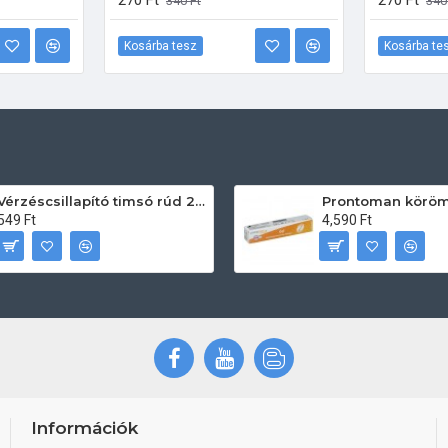
270 Ft
270 Ft
340 Ft
340
Kosárba tesz
Kosárba te
Vérzéscsillapító timsó rúd 20db
549 Ft
4,590 Ft
Információk