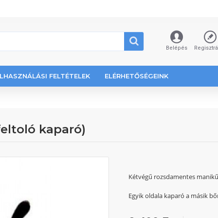
Belépés
Regisztr
LHASZNÁLÁSI FELTÉTELEK
ELÉRHETŐSÉGEINK
eltoló kaparó)
Kétvégű rozsdamentes manikűr
Egyik oldala kaparó a másik bőr