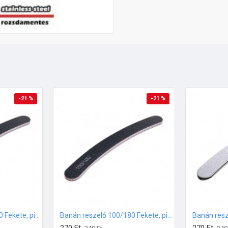
-21 %
-21 %
Banán reszelő 100/100 Fekete, pink középpel
Banán reszelő 100/180 Fekete, pink középpel