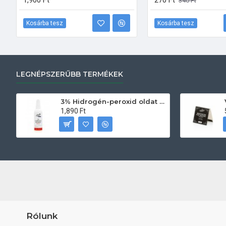
1,900 Ft
270 Ft
340 Ft
Kosárba tesz
Kosárba tesz
LEGNÉPSZERŰBB TERMÉKEK
3% Hidrogén-peroxid oldat (sebfertőtlenítő) 100ml
1,890 Ft
Rólunk