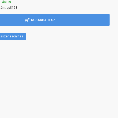
KTÁRON
zám:
pp8198
KOSÁRBA TESZ
sszehasonlítás