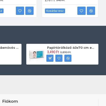
270 Ft
 Ft
340 Ft
sz
Kosárba tesz
Prontoman körömbenövés kezelő gél tamponáláshoz 20 ml
Papírtörölköző 40x70 cm egyszerhasználatos 60db/csomag
3,490 Ft
3,890 Ft
Fiókom