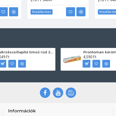
270 Ft
270 Ft
340 Ft
340
Kosárba tesz
Kosárba te
Vérzéscsillapító timsó rúd 20db
549 Ft
4,590 Ft
Információk