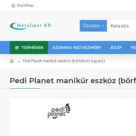
Kezdőlap
Összes
TERMÉKEK
SZAKMAI KEDVEZMÉNY
ÁSZF
FE
Pedi Planet manikűr eszköz (bőrfeltoló kaparó)
Pedi Planet manikűr eszköz (bőrf