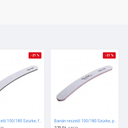
-21 %
-21 %
Banán reszelő 100/180 Szürke, fekete középpel
Banán reszelő 100/180 Szürke, pink középpel