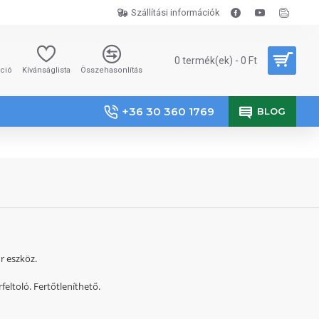
Szállítási információk
0 termék(ek) - 0 Ft
áció
Kívánságlista
Összehasonlítás
+36 30 360 1769
BLOG
 eszköz.
feltoló. Fertőtleníthető.