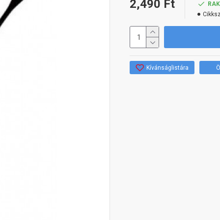
2,490 Ft
RA
Cikks
Kívánságlistára
Ö