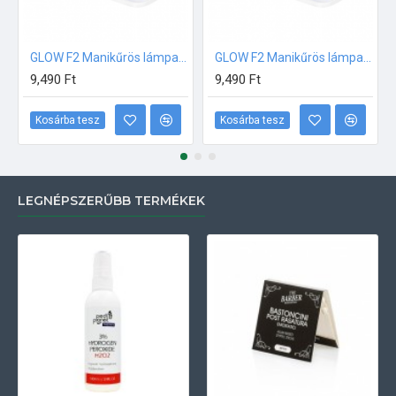
GLOW F2 Manikűrös lámpa, (időzítő és mozgásérzékelő) 220W Pink
GLOW F2 Manikűrös lámpa, (időzítő és mozgásérzékelő) 220W Pink-Kék
9,490 Ft
9,490 Ft
Kosárba tesz
Kosárba tesz
LEGNÉPSZERŰBB TERMÉKEK