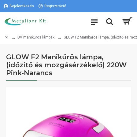
Bejelentkezés
Regisztráció
UV manikűrös lámpák
GLOW F2 Manikűrös lámpa, (időzítő és mo
GLOW F2 Manikűrös lámpa,
(időzítő és mozgásérzékelő) 220W
Pink-Narancs