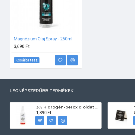
Magnézium Olaj Spray - 250ml
3,690 Ft
Kosárba tesz
LEGNÉPSZERŰBB TERMÉKEK
3% Hidrogén-peroxid oldat (sebfertőtlenítő) 100ml
1,890 Ft