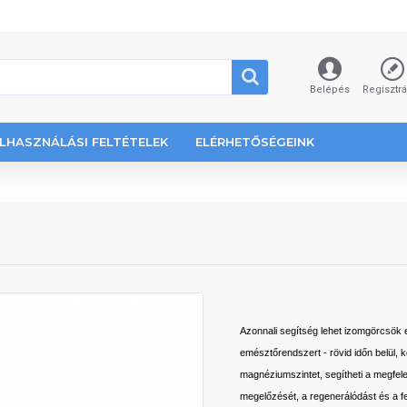
Belépés
Regisztr
LHASZNÁLÁSI FELTÉTELEK
ELÉRHETŐSÉGEINK
Azonnali segítség lehet izomgörcsök e
emésztőrendszert - rövid időn belül, k
magnéziumszintet, segítheti a megfe
megelőzését, a regenerálódást és a fel