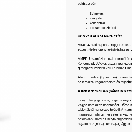
puhítja a bőrt.
Színtelen,
szagtalan,
koncentrált,
teljesen felszívódó.
HOGYAN ALKALMAZHATÓ?
Alkalmazható naponta, reggel és este 
edzés, fürdés után / felépüléshez az i
A MERU magnézium olaj sportolói és e
Koncentrált, 30%-os tiszta magnézium-
g
magnéziumklorid kerül a bőrre fújá
A keserűsóhoz (Epsom só) és más für
az izmokra, regenerációra és teljesí
A transzdermálisan (bőrön kereszt
Előnye, hogy gyorsan, nagy mennyiség
vagyis nem okoz hasmenést. Bőrön ker
tablettáknál hamarabb beépül. A magn
magnézium olaj természetes anyag, e
hasonlóan. Időtől és helytől független
hajlatokhoz (hónalj, térdhajlat, lágyék, 