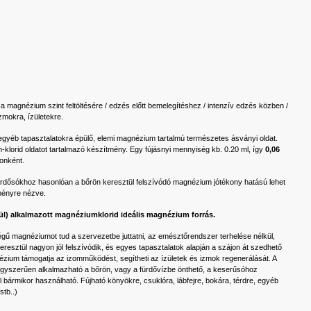
a magnézium szint feltöltésére / edzés előtt bemelegítéshez / intenzív edzés közben /
zmokra, ízületekre.
gyéb tapasztalatokra épülő, elemi magnézium tartalmú természetes ásványi oldat.
klorid oldatot tartalmazó készítmény. Egy fújásnyi mennyiség kb. 0.20 ml, így
0,06
sonként.
dősókhoz hasonlóan a bőrön keresztül felszívódó magnézium jótékony hatású lehet
tményre nézve.
ül) alkalmazott magnéziumklorid ideális magnézium forrás.
ű magnéziumot tud a szervezetbe juttatni, az emésztőrendszer terhelése nélkül,
esztül nagyon jól felszívódik, és egyes tapasztalatok alapján a szájon át szedhető
ézium támogatja az izomműködést, segítheti az ízületek és izmok regenerálását. A
gyszerűen alkalmazható a bőrön, vagy a fürdővízbe önthető, a keserűsóhoz
ül bármikor használható. Fújható könyökre, csuklóra, lábfejre, bokára, térdre, egyéb
stb..)