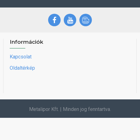
Információk
Kapcsolat
Oldaltérkép
Metalipor Kft. | Minden jog fenntartva.