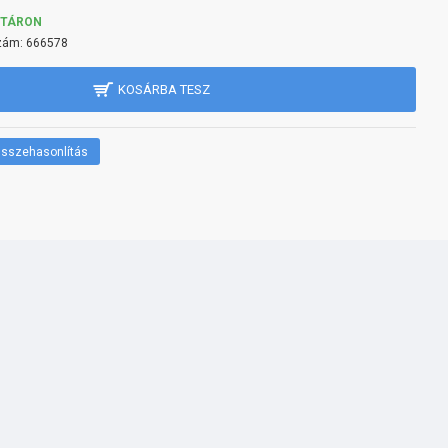
KTÁRON
zám:
666578
KOSÁRBA TESZ
sszehasonlítás