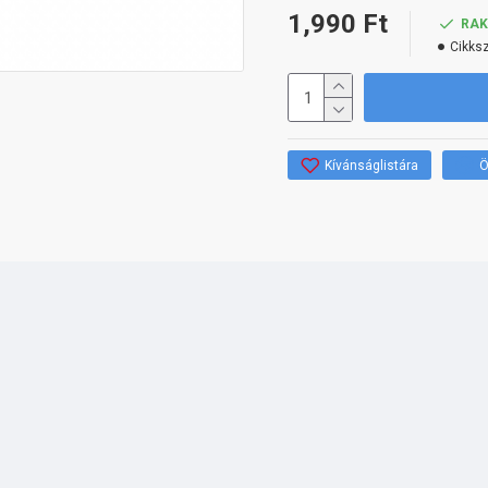
1,990 Ft
RA
Cikks
Kívánságlistára
Ö