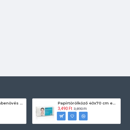
Prontoman körömbenövés kezelő gél tamponáláshoz 20 ml
Papírtörölköző 40x70 cm egyszerhasználatos 60db/csomag
3,490 Ft
3,890 Ft