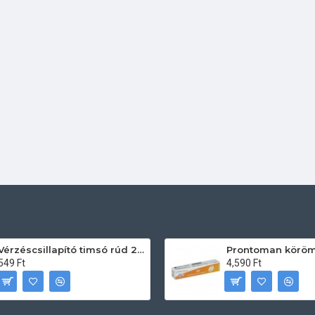
Vérzéscsillapító timsó rúd 20db
549 Ft
4,590 Ft