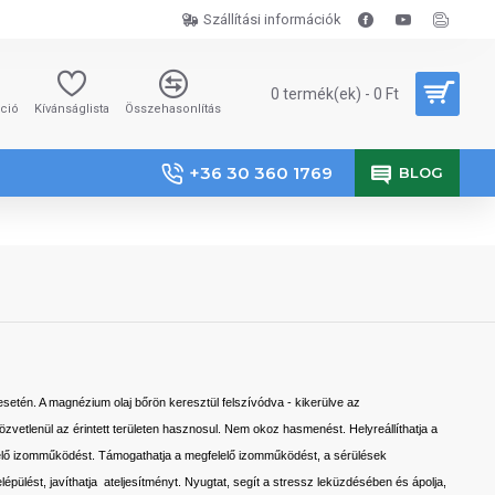
Szállítási információk
0 termék(ek) - 0 Ft
áció
Kívánságlista
Összehasonlítás
+36 30 360 1769
BLOG
setén. A magnézium olaj bőrön keresztül felszívódva - kikerülve az
özvetlenül az érintett területen hasznosul. Nem okoz hasmenést. Helyreállíthatja a
lelő izomműködést. Támogathatja a megfelelő izomműködést, a sérülések
épülést, javíthatja ateljesítményt. Nyugtat, segít a stressz leküzdésében és ápolja,