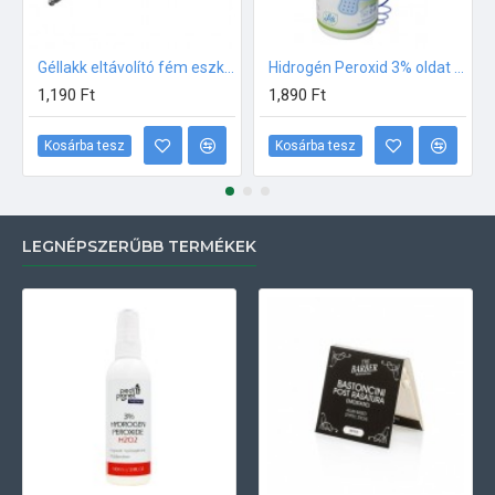
Géllakk eltávolító fém eszköz #038
Hidrogén Peroxid 3% oldat 100ml Techno Life (sebfertőtlenítő)
1,190 Ft
1,890 Ft
Kosárba tesz
Kosárba tesz
LEGNÉPSZERŰBB TERMÉKEK