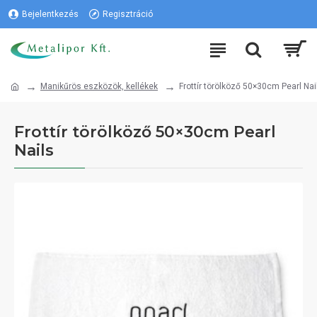
Bejelentkezés
Regisztráció
Manikűrös eszközök, kellékek
Frottír törölköző 50×30cm Pearl Nai
Frottír törölköző 50×30cm Pearl
Nails