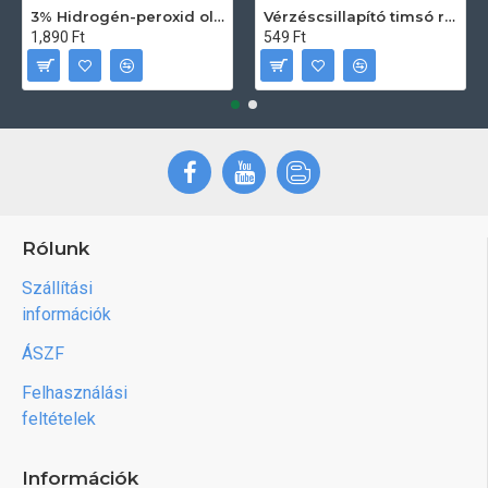
3% Hidrogén-peroxid oldat (sebfertőtlenítő) 100ml
Vérzéscsillapító timsó rúd 20db
1,890 Ft
549 Ft
Rólunk
Szállítási
információk
ÁSZF
Felhasználási
feltételek
Információk