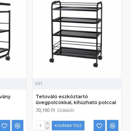
631
lvány
Tetováló eszköztartó
üvegpolcokkal, kihúzható polccal
70,190 Ft
77,900 Ft
KOSÁRBA TESZ