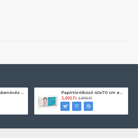
Prontoman körömbenövés kezelő gél tamponáláshoz 20 ml
Papírtörölköző 40x70 cm egyszerhasználatos 60db/csomag
3,490 Ft
3,890 Ft