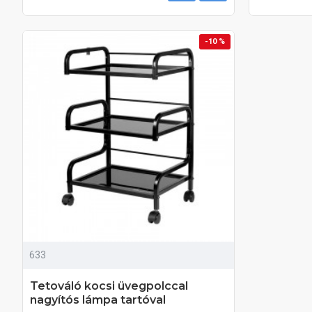
-10 %
633
Tetováló kocsi üvegpolccal
nagyítós lámpa tartóval