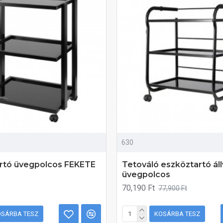
630
rtó üvegpolcos FEKETE
Tetováló eszköztartó ál
üvegpolcos
70,190 Ft
77,900 Ft
OSÁRBA TESZ
KOSÁRBA TESZ