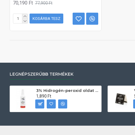
70,190 Ft
77,900 Ft
KOSÁRBA TESZ
LEGNÉPSZERŰBB TERMÉKEK
3% Hidrogén-peroxid oldat (sebfertőtlenítő) 100ml
1,890 Ft