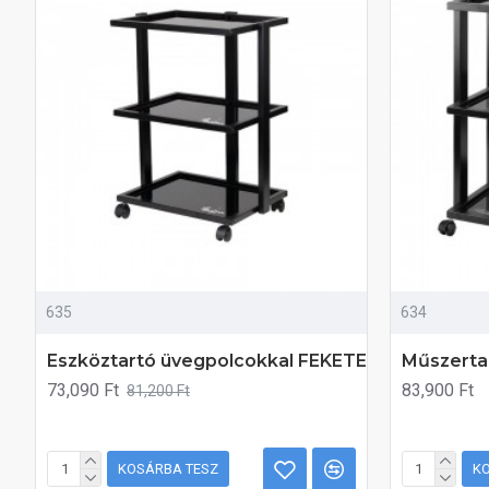
635
634
Eszköztartó üvegpolcokkal FEKETE
Műszerta
73,090 Ft
83,900 Ft
81,200 Ft
KOSÁRBA TESZ
K