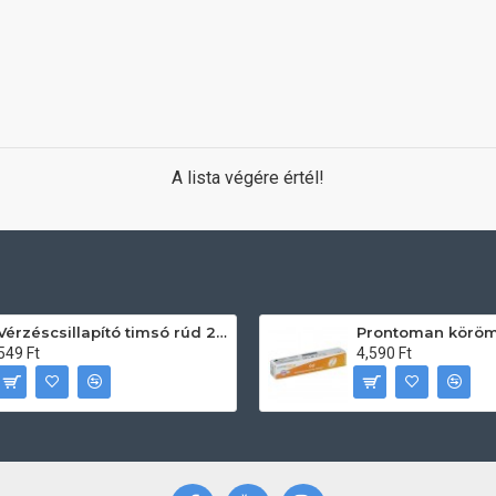
A lista végére értél!
Vérzéscsillapító timsó rúd 20db
549 Ft
4,590 Ft