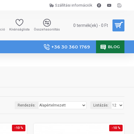
Szállítási információk
0 termék(ek) - 0 Ft
áció
Kívánságlista
Összehasonlítás
+36 30 360 1769
BLOG
Rendezés:
Listázás:
-10 %
-10 %