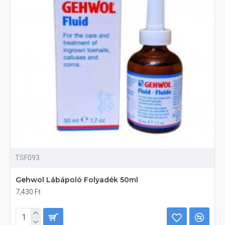
TSF093
Gehwol Lábápoló Folyadék 50ml
7,430 Ft