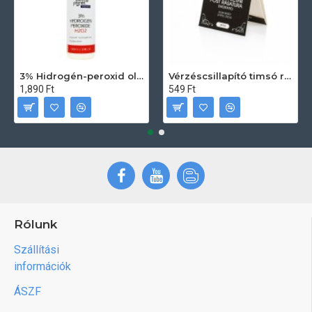
3% Hidrogén-peroxid oldat (sebfertőtlenítő) 100ml
Vérzéscsillapító timsó rúd 20db
1,890 Ft
549 Ft
Rólunk
Szállítási
információk
ÁSZF