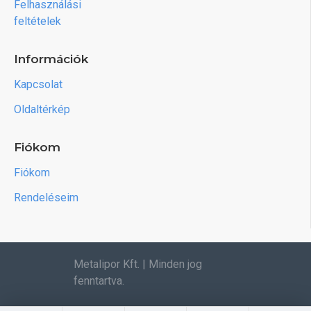
Felhasználási
feltételek
Információk
Kapcsolat
Oldaltérkép
Fiókom
Fiókom
Rendeléseim
Metalipor Kft. | Minden jog
fenntartva.