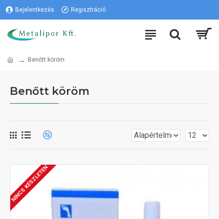
Bejelentkezés
Regisztráció
Benőtt köröm
Benőtt köröm
NINCS KÉSZLETEN