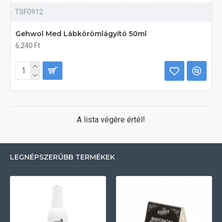
TSF0912
Gehwol Med Lábkörömlágyító 50ml
6,240 Ft
A lista végére értél!
LEGNÉPSZERŰBB TERMÉKEK