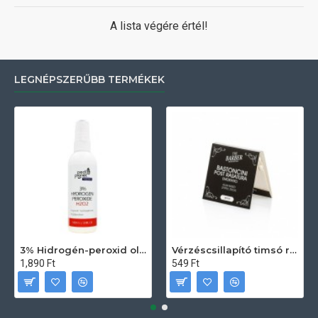
A lista végére értél!
LEGNÉPSZERŰBB TERMÉKEK
3% Hidrogén-peroxid oldat (sebfertőtlenítő) 100ml
Vérzéscsillapító timsó rúd 20db
1,890 Ft
549 Ft