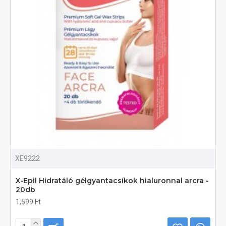
XE9222
X-Epil Hidratáló gélgyantacsíkok hialuronnal arcra -
20db
1,599 Ft