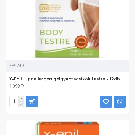
XE9249
X-Epil Hipoallergén gélgyantacsíkok testre - 12db
1,399 Ft