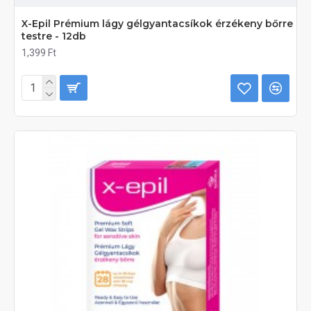
X-Epil Prémium lágy gélgyantacsíkok érzékeny bőrre
testre - 12db
1,399 Ft