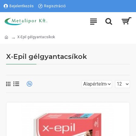
Bejelentkezés
Regisztráció
X-Epil gélgyantacsíkok
X-Epil gélgyantacsíkok