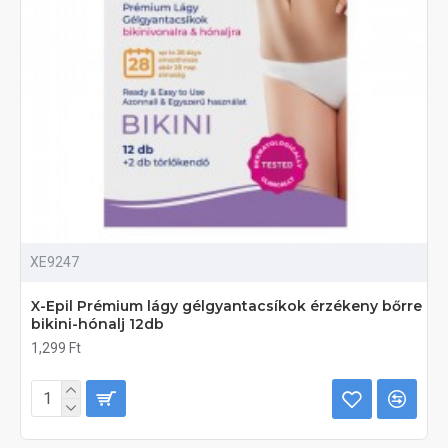
XE9247
X-Epil Prémium lágy gélgyantacsíkok érzékeny bőrre
bikini-hónalj 12db
1,299 Ft