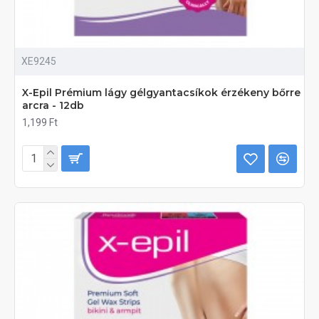
XE9245
X-Epil Prémium lágy gélgyantacsíkok érzékeny bőrre
arcra - 12db
1,199 Ft