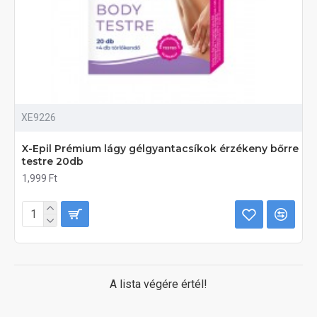
XE9226
X-Epil Prémium lágy gélgyantacsíkok érzékeny bőrre
testre 20db
1,999 Ft
A lista végére értél!