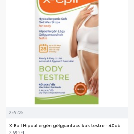
XE9228
X-Epil Hipoallergén gélgyantacsíkok testre - 40db
3,699 Ft