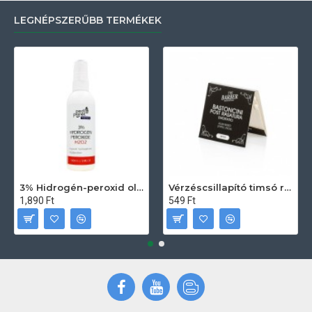
LEGNÉPSZERŰBB TERMÉKEK
3% Hidrogén-peroxid oldat (sebfertőtlenítő) 100ml
Vérzéscsillapító timsó rúd 20db
1,890 Ft
549 Ft