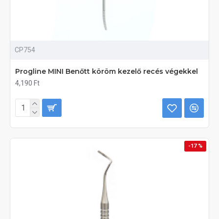
CP754
Progline MINI Benőtt köröm kezelő recés végekkel
4,190 Ft
-17 %