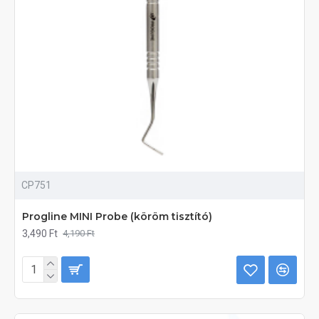
CP751
Progline MINI Probe (köröm tisztító)
3,490 Ft
4,190 Ft