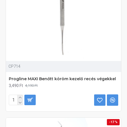
CP714
Progline MAXI Benőtt köröm kezelő recés végekkel
3,490 Ft
4,190 Ft
-17 %