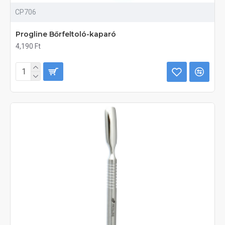
CP706
Progline Bőrfeltoló-kaparó
4,190 Ft