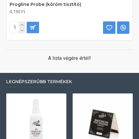
Progline Probe (köröm tisztító)
4,190 Ft
A lista végére értél!
LEGNÉPSZERŰBB TERMÉKEK