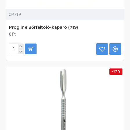
CP719
Progline Bőrfeltoló-kaparó (719)
0 Ft
-17 %