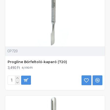
CP720
Progline Bőrfeltoló-kaparó (720)
3,490 Ft
4,190 Ft