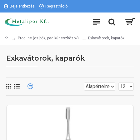
Bejelentkezés
Regisztráció
Progline (csípők, pedikűr eszközök)
Exkavátorok, kaparók
Exkavátorok, kaparók