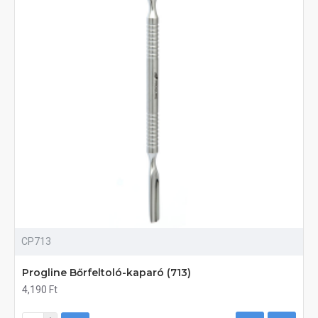
CP713
Progline Bőrfeltoló-kaparó (713)
4,190 Ft