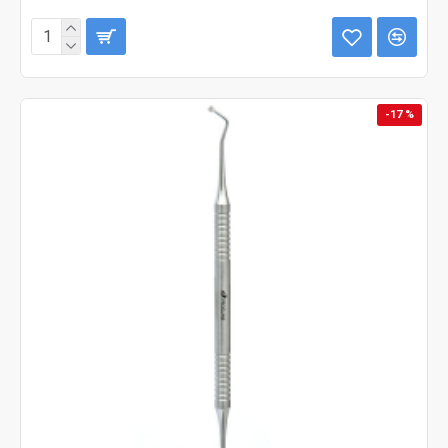
-17 %