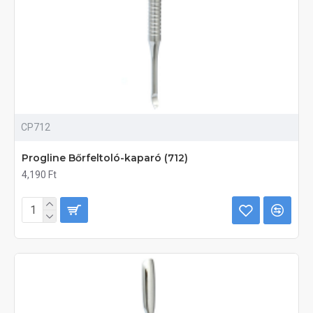
CP712
Progline Bőrfeltoló-kaparó (712)
4,190 Ft