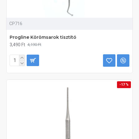
CP716
Progline Körömsarok tisztító
3,490 Ft
4,190 Ft
-17 %