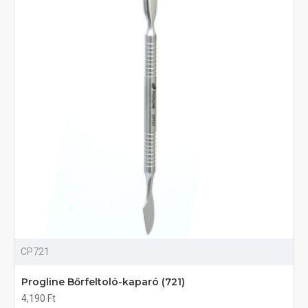
CP721
Progline Bőrfeltoló-kaparó (721)
4,190 Ft