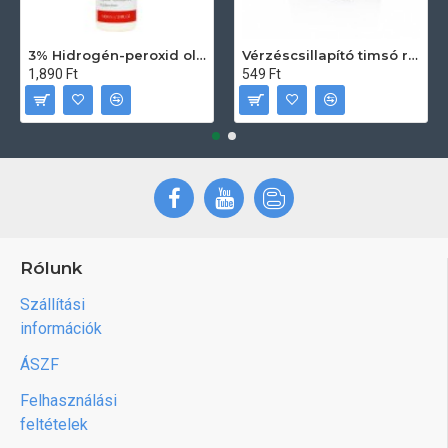
3% Hidrogén-peroxid oldat (sebfertőtlenítő) 100ml
Vérzéscsillapító timsó rúd 20db
1,890 Ft
549 Ft
Rólunk
Szállítási
információk
ÁSZF
Felhasználási
feltételek