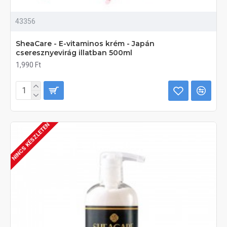
43356
SheaCare - E-vitaminos krém - Japán
cseresznyevirág illatban 500ml
1,990 Ft
NINCS KÉSZLETEN