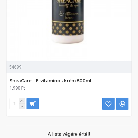
54699
SheaCare - E-vitaminos krém 500ml
1,990 Ft
A lista végére értél!