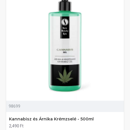
98699
Kannabisz és Árnika Krémzselé - 500ml
2,490 Ft