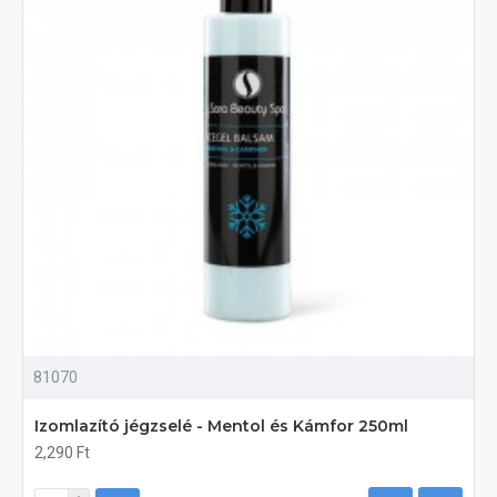
81070
Izomlazító jégzselé - Mentol és Kámfor 250ml
2,290 Ft