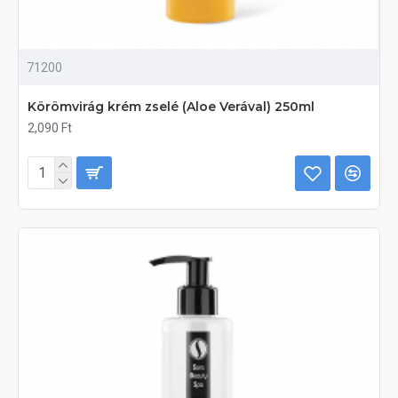
71200
Körömvirág krém zselé (Aloe Verával) 250ml
2,090 Ft