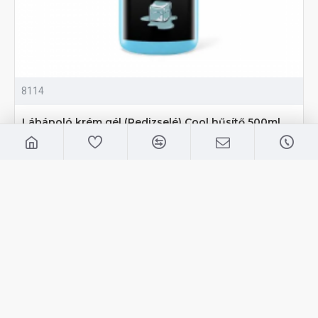
8114
Lábápoló krém gél (Pedizselé) Cool hűsítő 500ml
2,890 Ft