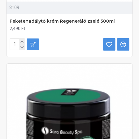
8109
Feketenadálytő krém Regeneráló zselé 500ml
2,490 Ft