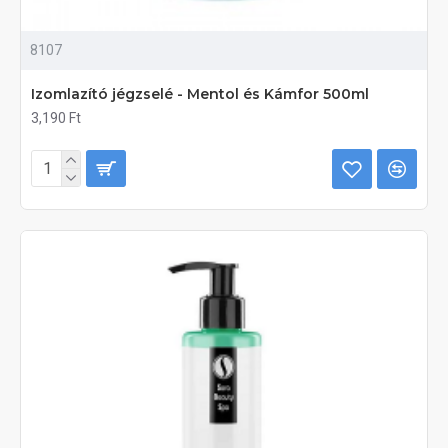
8107
Izomlazító jégzselé - Mentol és Kámfor 500ml
3,190 Ft